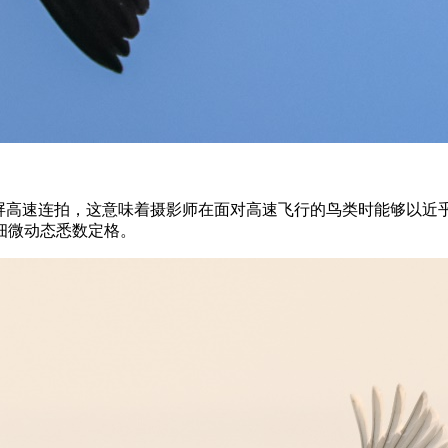
张/秒的无黑屏高速连拍，这意味着摄影师在面对高速飞行的鸟类时能
细微动态悉数定格。