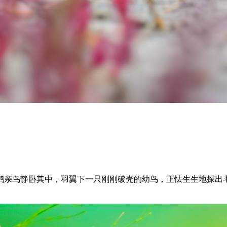
鸻亲鸟静卧其中，羽翼下一只刚刚破壳的幼鸟，正怯生生地探出