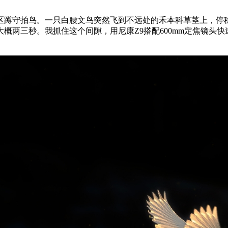
区蹲守拍鸟。一只白腰文鸟突然飞到不远处的禾本科草茎上，停
概两三秒。我抓住这个间隙，用尼康Z9搭配600mm定焦镜头