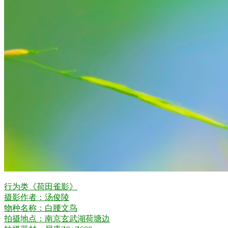
行为类《荷田雀影》
摄影作者：汤俊陵
物种名称：白腰文鸟
拍摄地点：南京玄武湖荷塘边