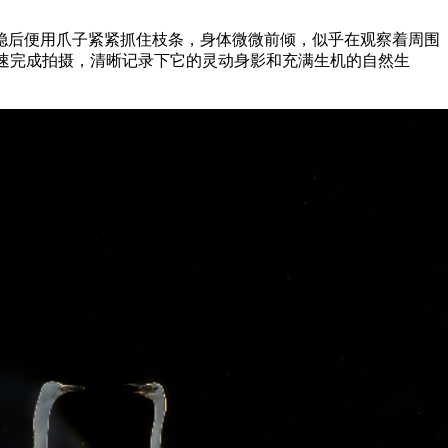
稳后便用爪子紧紧抓住枝条，身体微微前倾，似乎在观察着周围
快速完成拍摄，清晰记录下它的灵动身影和充满生机的自然生