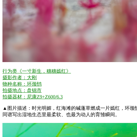
行为类《一寸新生，穗穗嫣红》
摄影作者：大刚
物种名称：环颈鸻
拍摄地点：盘锦市
拍摄器材：尼康Z9+Z600/6.3
▲图片描述：时光明媚，红海滩的碱蓬草燃成一片嫣红，环颈
同谱写出湿地生态里最柔软、也最为动人的育雏瞬间。