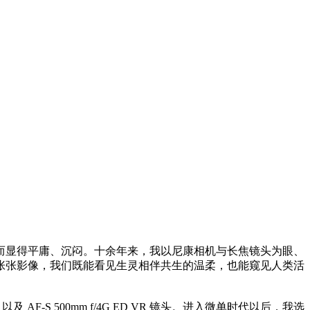
而显得平庸、沉闷。十余年来，我以尼康相机与长焦镜头为眼、
张张影像，我们既能看见生灵相伴共生的温柔，也能窥见人类活
以及 AF-S 500mm f/4G ED VR 镜头。进入微单时代以后，我选