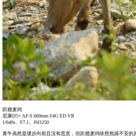
距翅麦鸡
尼康D5+ AF-S 600mm f/4G ED VR
1/640s、F7.1、ISO250
黄牛虽然是缓步向前且没有恶意，但距翅麦鸡依然焦躁不安的