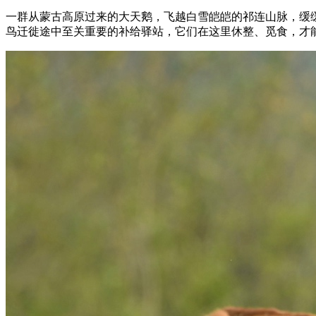
一群从蒙古高原过来的大天鹅，飞越白雪皑皑的祁连山脉，缓
鸟迁徙途中至关重要的补给驿站，它们在这里休整、觅食，才