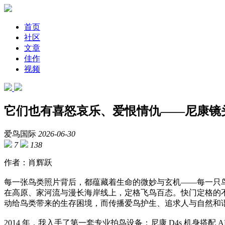
首页
社区
文章
佳作
视频
它们也有喜怒哀乐、爱恨情仇——尼康镜
爱鸟国际
2026-06-30
7
138
作者：肖辉跃
每一张鸟类照片背后，都蕴藏着生命的微妙与玄机——每一只
在高原、家河流与漫长海岸线上，定格飞鸟百态。快门定格的
动给鸟类带来的生存困境，而传播爱鸟护生、追求人与自然和
2014 年，我入手了第一套专业拍鸟设备：尼康 D4s 机身搭配 AF-S 