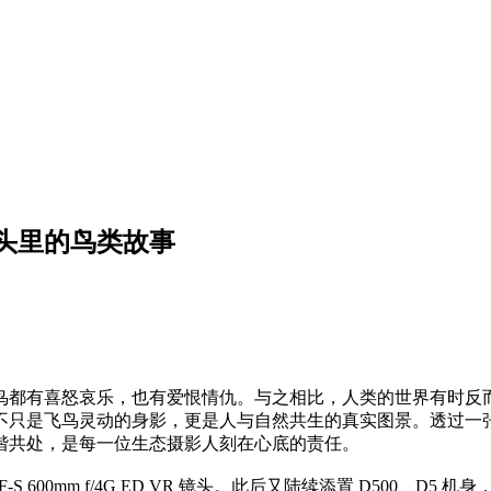
头里的鸟类故事
鸟都有喜怒哀乐，也有爱恨情仇。与之相比，人类的世界有时反
不只是飞鸟灵动的身影，更是人与自然共生的真实图景。透过一
谐共处，是每一位生态摄影人刻在心底的责任。
600mm f/4G ED VR 镜头。此后又陆续添置 D500、D5 机身，