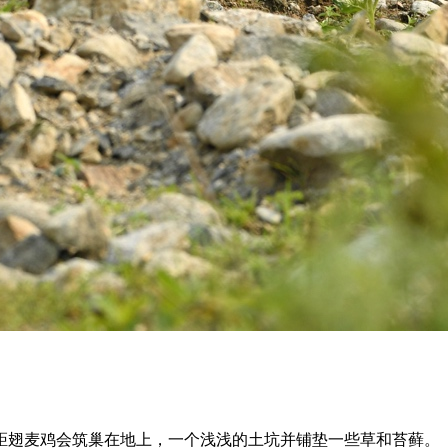
距翅麦鸡会筑巢在地上，一个浅浅的土坑并铺垫一些草和苔藓。