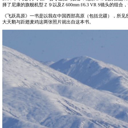
择了尼康的旗舰机型Ｚ９以及Z 600mm f/6.3 VR 
《飞跃高原》一书是以我在中国西部高原（包括北疆），所见
大天鹅与距翅麦鸡这两张照片就出自这本书。