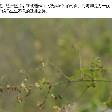
使。这张照片后来被选作《飞跃高原》的封面。青海湖是万千候
千候鸟生生不息的迁徙之路。