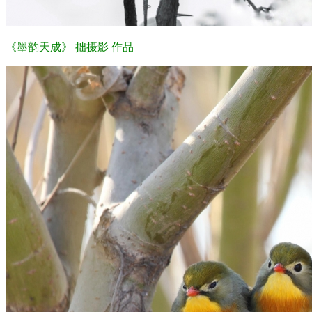
《墨韵天成》 拙摄影 作品