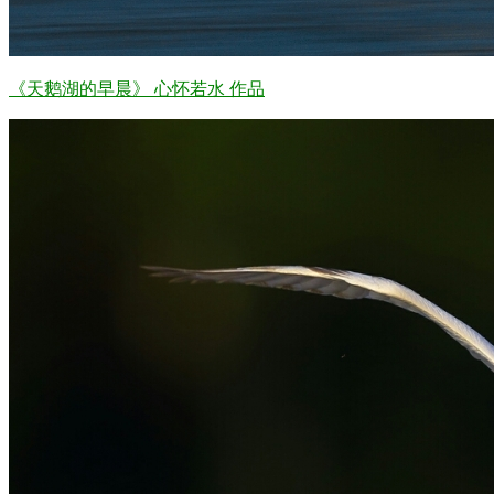
《天鹅湖的早晨》 心怀若水 作品