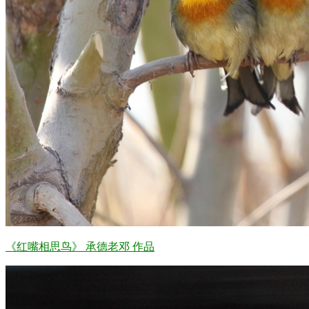
《红嘴相思鸟》 承德老邓 作品